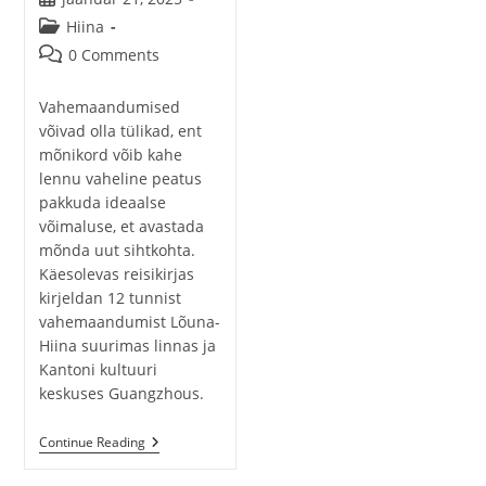
published:
Post
Hiina
category:
Post
0 Comments
comments:
Vahemaandumised
võivad olla tülikad, ent
mõnikord võib kahe
lennu vaheline peatus
pakkuda ideaalse
võimaluse, et avastada
mõnda uut sihtkohta.
Käesolevas reisikirjas
kirjeldan 12 tunnist
vahemaandumist Lõuna-
Hiina suurimas linnas ja
Kantoni kultuuri
keskuses Guangzhous.
Continue Reading
12
Tundi