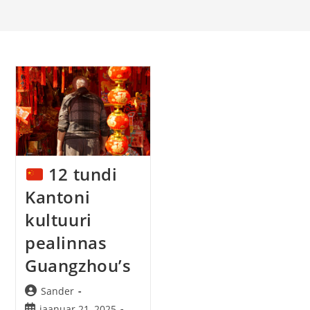
12 tundi
Kantoni
kultuuri
pealinnas
Guangzhou’s
Post
Sander
author:
Post
jaanuar 21, 2025