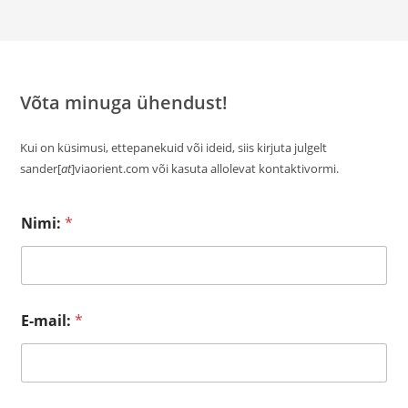
Võta minuga ühendust!
Kui on küsimusi, ettepanekuid või ideid, siis kirjuta julgelt
sander[
at
]viaorient.com või kasuta allolevat kontaktivormi.
Nimi:
*
E-mail:
*
E