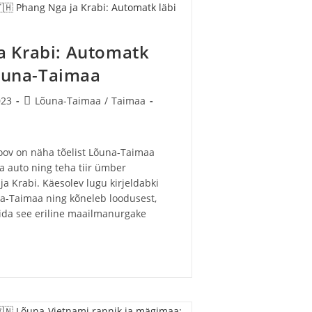
a Krabi: Automatk
Lõuna-Taimaa
Post
023
Lõuna-Taimaa
/
Taimaa
category:
soov on näha tõelist Lõuna-Taimaa
ida auto ning teha tiir ümber
a Krabi. Käesolev lugu kirjeldabki
na-Taimaa ning kõneleb loodusest,
mida see eriline maailmanurgake