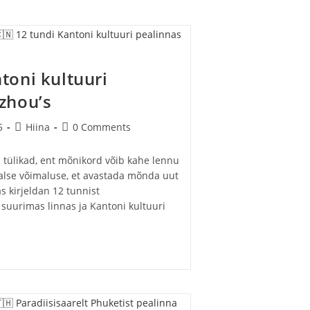
toni kultuuri
zhou’s
Post
Post
5
Hiina
0 Comments
category:
comments:
tülikad, ent mõnikord võib kahe lennu
alse võimaluse, et avastada mõnda uut
as kirjeldan 12 tunnist
uurimas linnas ja Kantoni kultuuri