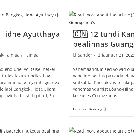
Vahepeatus?
, iidne Ayutthaya
🇨🇳 12 tundi Kan
pealinnas Guang
Post
Post
sk-Taimaa
/
Taimaa
Sander
jaanuar 21, 202
ory:
author:
published:
d end ühel või teisel hetkel
Vahemaandumised võivad olla 
attudes tasub kindlasti aga
vaheline peatus pakkuda idea
aremini iidse riigi intrigeerivat
sihtkohta. Käesolevas reisikirj
ile läbi Bangkoki, iidse Siiami
vahemaandumist Lõuna-Hiina s
provintside, sh Lopburi, Sa
keskuses Guangzhous.
🇨🇳
Continue Reading
12
Tundi
Kantoni
Kultuuri
Pealinnas