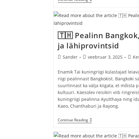
Retk
Ajaloolises
Kambodžas:
Phnom
Penh,
Siem
🇹🇭 Pealinn Bangkok
Reap
Ja
ja lähiprovintsid
Riigi
Lõunaosa
Mootorrattal
Post
Post
Post
Sander
veebruar 3, 2025
Ke
author:
published:
categ
Enamik Tai kuningriigi külastajad leiava
riigi pealinnast Bangkokist. Bangkoki s
suurlinnast ka välja kiigata, et mõista p
kultuuri. Käesolev reisikiri viib ringreis
kuningriigi pealinna Ayutthaya ning ida
Kaeo, Chanthaburi ja Rayong.
🇹🇭
Continue Reading
Pealinn
Bangkok,
Iidne