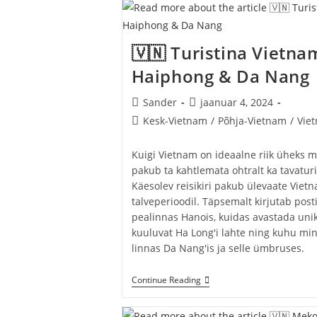
Pealinna
Bangkokini
(2.
Osa):
🇻🇳 Turistina Vietnam
Chumphon
–
Haiphong & Da Nang
Bangkok
Post
Post
Sander
jaanuar 4, 2024
author:
published:
Post
Kesk-Vietnam
/
Põhja-Vietnam
/
Vie
category:
Kuigi Vietnam on ideaalne riik üheks 
pakub ta kahtlemata ohtralt ka tavaturis
Käesolev reisikiri pakub ülevaate Vietn
talveperioodil. Täpsemalt kirjutab posti
pealinnas Hanois, kuidas avastada un
kuuluvat Ha Long'i lahte ning kuhu mi
linnas Da Nang'is ja selle ümbruses.
🇻🇳
Continue Reading
Turistina
Vietnami
Talves: