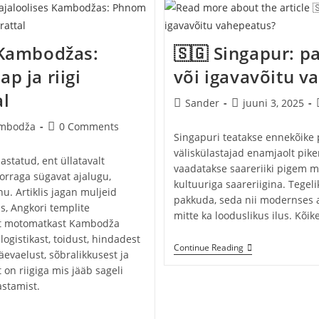
s Kambodžas:
🇸🇬 Singapur: p
p ja riigi
või igavavõitu v
l
Post
Post
Sander
juuni 3, 2025
author:
published:
Post
mbodža
0 Comments
Singapuri teatakse ennekõike
ory:
comments:
väliskülastajad enamjaolt pike
statud, ent üllatavalt
vaadatakse saareriiki pigem m
orraga sügavat ajalugu,
kultuuriga saareriigina. Tegel
u. Artiklis jagan muljeid
pakkuda, seda nii modernses ar
s, Angkori templite
mitte ka looduslikus ilus. Kõik
est motomatkast Kambodža
ogistikast, toidust, hindadest
🇸🇬
Continue Reading
evaelust, sõbralikkusest ja
Singapur:
on riigiga mis jääb sageli
Palju
Pakkuv
astamist.
Saareriik
Või
Igavavõitu