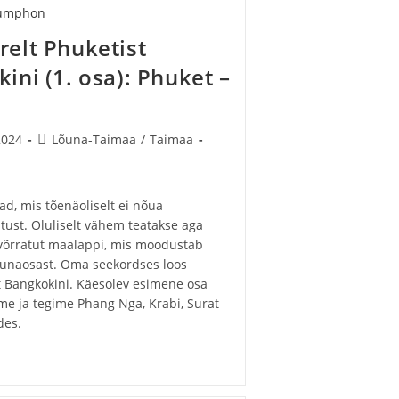
relt Phuketist
ini (1. osa): Phuket –
Post
2024
Lõuna-Taimaa
/
Taimaa
category:
d, mis tõenäoliselt ei nõua
stust. Oluliselt vähem teatakse aga
 võrratut maalappi, mis moodustab
 lõunaosast. Oma seekordses loos
t Bangkokini. Käesolev esimene osa
ime ja tegime Phang Nga, Krabi, Surat
des.