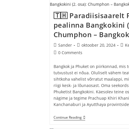
Ayutthaya
Ja
Lähiprovintsid
🇹🇭 Paradiisisaarelt 
pealinna Bangkokini (
Chumphon – Bangko
Post
Post
Post
Sander
oktoober 20, 2024
K
author:
published:
cate
Post
0 Comments
comments:
Bangkok ja Phuket on piirkonnad, mis t
tutvustust ei nõua. Oluliselt vähem te
sihtkoha vahelist võrratut maalappi, 
riigi kesk- ja lõunaosast. Oma seekords
Phuketist Bangkokini. Käesolev teine os
nägime ja tegime Prachuap Khiri Khani
Kanchanaburi ja Ayutthaya provintside
🇹🇭
Continue Reading
Paradiisisaarelt
Phuketist