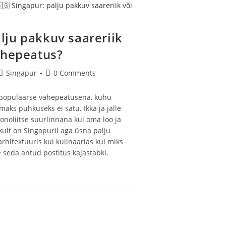
alju pakkuv saareriik
ahepeatus?
Post
Post
Singapur
0 Comments
category:
comments:
 populaarse vahepeatusena, kuhu
maks puhkuseks ei satu. Ikka ja jälle
onoliitse suurlinnana kui oma loo ja
ikult on Singapuril aga üsna palju
hitektuuris kui kulinaarias kui miks
e seda antud postitus kajastabki.