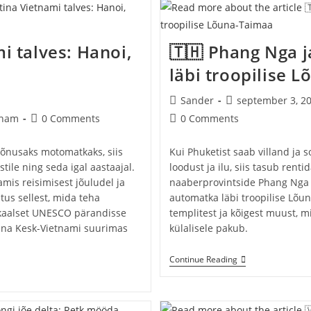
Pealinna
Bangkokini
(1.
Osa):
i talves: Hanoi,
🇹🇭 Phang Nga j
Phuket
–
läbi troopilise 
Chumphon
Post
Post
Sander
september 3, 2
author:
published:
Post
Post
tnam
0 Comments
0 Comments
comments:
comments:
mõnusaks motomatkaks, siis
Kui Phuketist saab villand ja 
tile ning seda igal aastaajal.
loodust ja ilu, siis tasub rent
amis reisimisest jõuludel ja
naaberprovintside Phang Nga j
tus sellest, mida teha
automatka läbi troopilise Lõu
ikaalset UNESCO pärandisse
templitest ja kõigest muust, 
nna Kesk-Vietnami suurimas
külalisele pakub.
🇹🇭
Continue Reading
Phang
Nga
Ja
Krabi: