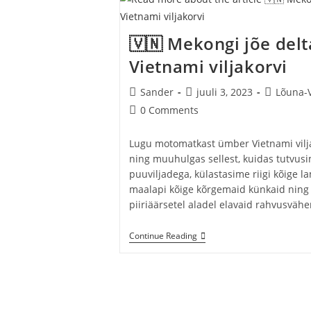
Hanoi,
Haiphong
&
🇻🇳 Mekongi jõe del
Da
Nang
Vietnami viljakorvi
Post
Post
Post
Sander
juuli 3, 2023
Lõuna-
author:
published:
category:
Post
0 Comments
comments:
Lugu motomatkast ümber Vietnami viljak
ning muuhulgas sellest, kuidas tutvusi
puuviljadega, külastasime riigi kõige 
maalapi kõige kõrgemaid künkaid nin
piiriäärsetel aladel elavaid rahvusväh
🇻🇳
Continue Reading
Mekongi
Jõe
Delta:
Retk
Mööda
Vietnami