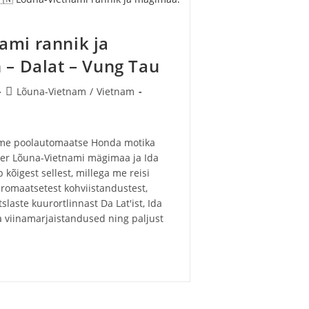
ami rannik ja
 – Dalat – Vung Tau
Post
Lõuna-Vietnam
/
Vietnam
category:
sime poolautomaatse Honda motika
ber Lõuna-Vietnami mägimaa ja Ida
kõigest sellest, millega me reisi
aromaatsetest kohviistandustest,
slaste kuurortlinnast Da Lat'ist, Ida
ja viinamarjaistandused ning paljust