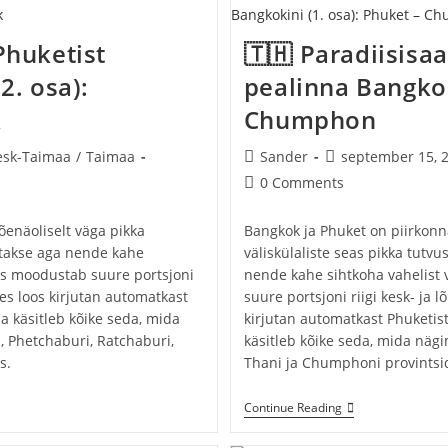
Guangzhou’s
Phuketist
🇹🇭 Paradiisisaa
2. osa):
pealinna Bangkok
k
Chumphon
Post
Post
esk-Taimaa
/
Taimaa
Sander
september 15, 
gory:
author:
published:
Post
0 Comments
comments:
õenäoliselt väga pikka
Bangkok ja Phuket on piirkonna
atakse aga nende kahe
väliskülaliste seas pikka tutvu
mis moodustab suure portsjoni
nende kahe sihtkoha vahelist
es loos kirjutan automatkast
suure portsjoni riigi kesk- ja
a käsitleb kõike seda, mida
kirjutan automatkast Phuketis
, Phetchaburi, Ratchaburi,
käsitleb kõike seda, mida näg
s.
Thani ja Chumphoni provintsi
🇹🇭
Continue Reading
Paradiisisaarelt
Phuketist