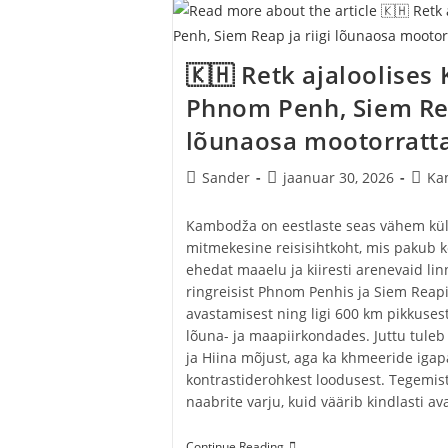
🇰🇭 Retk ajaloolise
Phnom Penh, Siem Rea
lõunaosa mootorratta
Post
Post
Post
Sander
jaanuar 30, 2026
Ka
author:
published:
categ
Kambodža on eestlaste seas vähem küla
mitmekesine reisisihtkoht, mis pakub k
ehedat maaelu ja kiiresti arenevaid linn
ringreisist Phnom Penhis ja Siem Reapi
avastamisest ning ligi 600 km pikkus
lõuna- ja maapiirkondades. Juttu tuleb l
ja Hiina mõjust, aga ka khmeeride igapä
kontrastiderohkest loodusest. Tegemist 
naabrite varju, kuid väärib kindlasti av
🇰🇭
Continue Reading