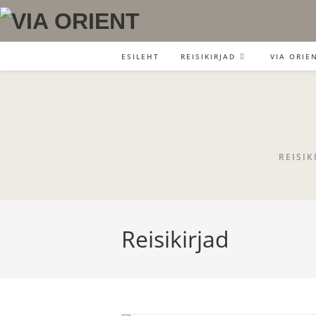
Skip
to
content
ESILEHT
REISIKIRJAD
VIA ORIEN
REISIK
Reisikirjad