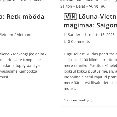
Automatk
Läbi
Troopilise
Lõuna-
ta: Retk mööda
🇻🇳 Lõuna-Vietn
Taimaa
mägimaa: Saigon
Post
Post
Vietnam
/
Vietnam
Sander
märts 13, 2023
author:
published:
Post
0 Comments
comments:
orvi - Mekongi jõe delta -
Lugu sellest, kuidas paaruta
me erinevate troopiliste
seljas ca 1100 kilomeetrit üm
lamedama topograafiaga
mere ranniku. Postitus kõneleb 
g väisasime Kambodža
jooksul kokku puutusime, sh. 
emusi.
Indohiina ajastul rajatud prant
mere äärsetest liivaluidetest 
muust.
🇻🇳
Continue Reading
Lõuna-
Vietnami
Rannik
Ja