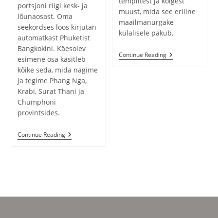
templitest ja kõigest
portsjoni riigi kesk- ja
muust, mida see eriline
lõunaosast. Oma
maailmanurgake
seekordses loos kirjutan
külalisele pakub.
automatkast Phuketist
Bangkokini. Käesolev
Continue Reading
esimene osa käsitleb
Phang
kõike seda, mida nägime
Nga
Ja
ja tegime Phang Nga,
Krabi:
Krabi, Surat Thani ja
Automatk
Läbi
Chumphoni
Troopilise
provintsides.
Lõuna-
Taimaa
Continue Reading
Paradiisisaarelt
Phuketist
Pealinna
Bangkokini
(1.
Osa):
Phuket
–
Chumphon