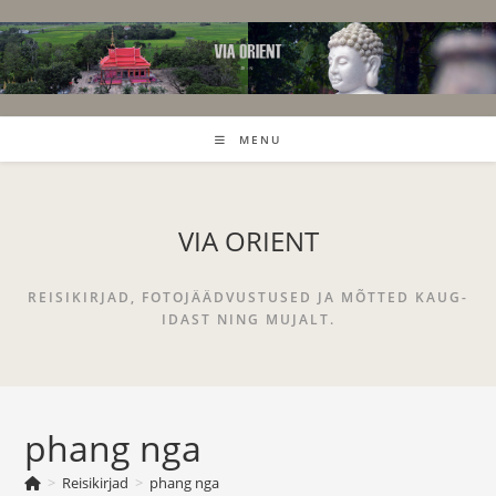
Skip
to
content
MENU
VIA ORIENT
REISIKIRJAD, FOTOJÄÄDVUSTUSED JA MÕTTED KAUG-
IDAST NING MUJALT.
phang nga
>
Reisikirjad
>
phang nga