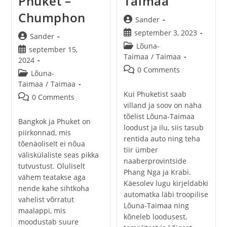
Phuket –
Taimaa
Chumphon
Post
Sander
author:
Post
september 3, 2023
Post
Sander
published:
Post
Lõuna-
author:
Post
september 15,
category:
Taimaa
/
Taimaa
published:
2024
Post
0 Comments
Post
Lõuna-
comments:
category:
Taimaa
/
Taimaa
Kui Phuketist saab
Post
0 Comments
villand ja soov on näha
comments:
tõelist Lõuna-Taimaa
Bangkok ja Phuket on
loodust ja ilu, siis tasub
piirkonnad, mis
rentida auto ning teha
tõenäoliselt ei nõua
tiir ümber
väliskülaliste seas pikka
naaberprovintside
tutvustust. Oluliselt
Phang Nga ja Krabi.
vähem teatakse aga
Käesolev lugu kirjeldabki
nende kahe sihtkoha
automatka läbi troopilise
vahelist võrratut
Lõuna-Taimaa ning
maalappi, mis
kõneleb loodusest,
moodustab suure