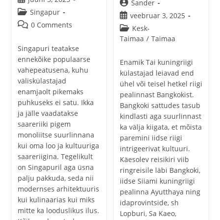
Post
Sander
published:
Post
Singapur
author:
Post
veebruar 3, 2025
category:
Post
0 Comments
published:
Post
Kesk-
comments:
category:
Taimaa
/
Taimaa
Singapuri teatakse
ennekõike populaarse
Enamik Tai kuningriigi
vahepeatusena, kuhu
külastajad leiavad end
väliskülastajad
ühel või teisel hetkel riigi
enamjaolt pikemaks
pealinnast Bangkokist.
puhkuseks ei satu. Ikka
Bangkoki sattudes tasub
ja jälle vaadatakse
kindlasti aga suurlinnast
saareriiki pigem
ka välja kiigata, et mõista
monoliitse suurlinnana
paremini iidse riigi
kui oma loo ja kultuuriga
intrigeerivat kultuuri.
saareriigina. Tegelikult
Käesolev reisikiri viib
on Singapuril aga üsna
ringreisile läbi Bangkoki,
palju pakkuda, seda nii
iidse Siiami kuningriigi
modernses arhitektuuris
pealinna Ayutthaya ning
kui kulinaarias kui miks
idaprovintside, sh
mitte ka looduslikus ilus.
Lopburi, Sa Kaeo,