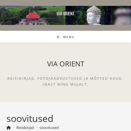
Skip
to
content
MENU
VIA ORIENT
REISIKIRJAD, FOTOJÄÄDVUSTUSED JA MÕTTED KAUG-
IDAST NING MUJALT.
soovitused
>
Reisikirjad
>
soovitused