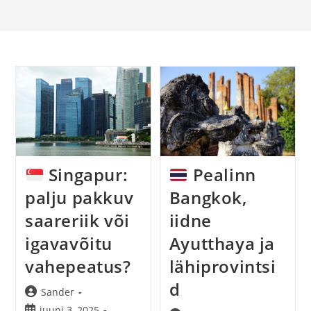
Singapur:
Pealinn
palju pakkuv
Bangkok,
saareriik või
iidne
igavavõitu
Ayutthaya ja
vahepeatus?
lähiprovintsi
d
Post
Sander
author:
Post
juuni 3, 2025