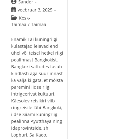
Post
Sander
author:
Post
veebruar 3, 2025
published:
Post
Kesk-
category:
Taimaa
/
Taimaa
Enamik Tai kuningriigi
külastajad leiavad end
ühel või teisel hetkel riigi
pealinnast Bangkokist.
Bangkoki sattudes tasub
kindlasti aga suurlinnast
ka välja kiigata, et mõista
paremini iidse riigi
intrigeerivat kultuuri.
Käesolev reisikiri viib
ringreisile läbi Bangkoki,
iidse Siiami kuningriigi
pealinna Ayutthaya ning
idaprovintside, sh
Lopburi, Sa Kaeo,