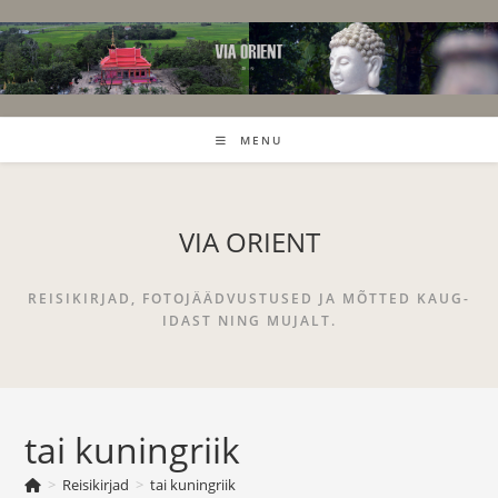
Skip
to
content
MENU
VIA ORIENT
REISIKIRJAD, FOTOJÄÄDVUSTUSED JA MÕTTED KAUG-
IDAST NING MUJALT.
tai kuningriik
>
Reisikirjad
>
tai kuningriik